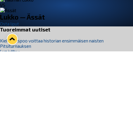
VS
Lukko — Ässät
Osta liput
Tuoreimmat uutiset
Kiekko-Espoo voittaa historian ensimmäisen naisten
Pitsiturnauksen
Lue juttu »
Pitsiturnauksen päiväliput on loppuunmyyty – Pitsitunnelmaan
pääset myös Marina Vistan terassilla
Lue juttu »
Lukko ja pirkanmaalainen vaatevalmistaja Nousu yhteistyöhön
Lue juttu »
Aapo Vanninen Nuorten Leijonien mukana
Lue juttu »
Rauman Lukko Oy on ostanut Marina Vista Oy:n liiketoiminnan
Raumalta
Lue juttu »