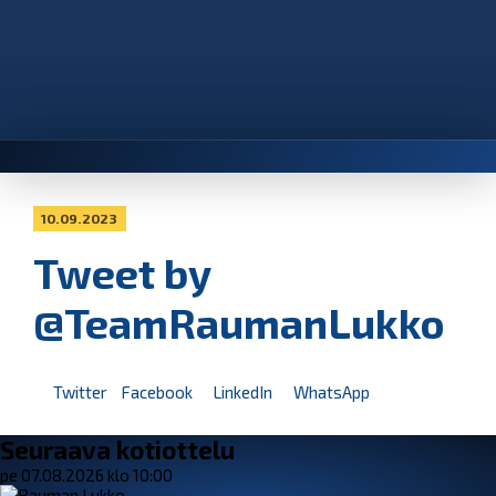
10.09.2023
Tweet by
@TeamRaumanLukko
Twitter
Facebook
LinkedIn
WhatsApp
Seuraava kotiottelu
pe 07.08.2026 klo 10:00