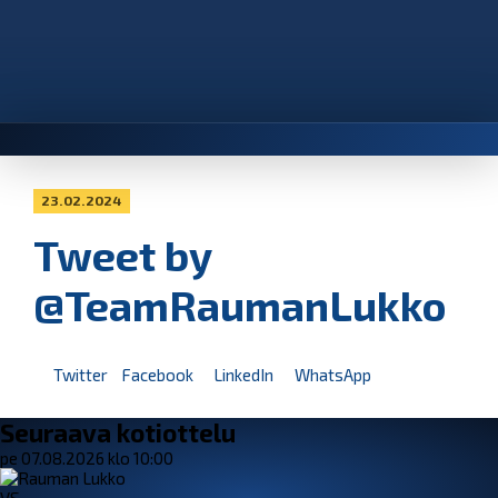
23.02.2024
Tweet by
@TeamRaumanLukko
Twitter
Facebook
LinkedIn
WhatsApp
Seuraava kotiottelu
pe 07.08.2026 klo 10:00