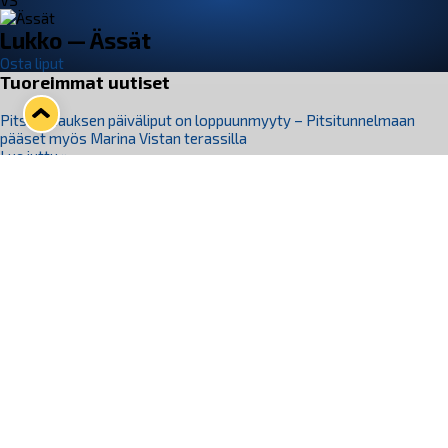
VS
Lukko — Ässät
Osta liput
Tuoreimmat uutiset
Pitsiturnauksen päiväliput on loppuunmyyty – Pitsitunnelmaan
pääset myös Marina Vistan terassilla
Lue juttu »
Lukko ja pirkanmaalainen vaatevalmistaja Nousu yhteistyöhön
Lue juttu »
Aapo Vanninen Nuorten Leijonien mukana
Lue juttu »
Rauman Lukko Oy on ostanut Marina Vista Oy:n liiketoiminnan
Raumalta
Lue juttu »
Varausviikonloppu oli kiireinen Jakub Florisille
Lue juttu »
Seuraa Lukkoa somessa