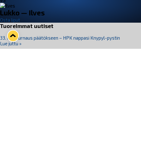
VS
Lukko — Ilves
Osta liput
Tuoreimmat uutiset
33. Pitsiturnaus päätökseen – HPK nappasi Knypyl-pystin
Lue juttu »
Otteluliput juhlakaudelle 26–27 nyt myynnissä!
Lue juttu »
Kiekko-Espoo voittaa historian ensimmäisen naisten
Pitsiturnauksen
Lue juttu »
Pitsiturnauksen päiväliput on loppuunmyyty – Pitsitunnelmaan
pääset myös Marina Vistan terassilla
Lue juttu »
Lukko ja pirkanmaalainen vaatevalmistaja Nousu yhteistyöhön
Lue juttu »
Seuraa Lukkoa somessa