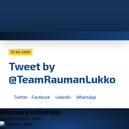
31.03.2025
Tweet by
@TeamRaumanLukko
Twitter
Facebook
LinkedIn
WhatsApp
Seuraava kotiottelu
ti 01.09.2026 klo 18:30