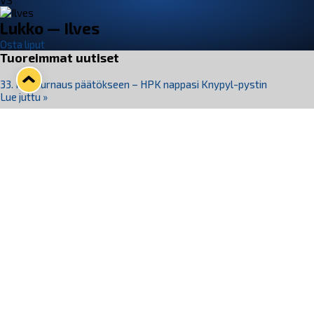
VS
Lukko — Ilves
Osta liput
Tuoreimmat uutiset
33. Pitsiturnaus päätökseen – HPK nappasi Knypyl-pystin
Lue juttu »
Otteluliput juhlakaudelle 26–27 nyt myynnissä!
Lue juttu »
Kiekko-Espoo voittaa historian ensimmäisen naisten
Pitsiturnauksen
Lue juttu »
Pitsiturnauksen päiväliput on loppuunmyyty – Pitsitunnelmaan
pääset myös Marina Vistan terassilla
Lue juttu »
Lukko ja pirkanmaalainen vaatevalmistaja Nousu yhteistyöhön
Lue juttu »
Seuraa Lukkoa somessa