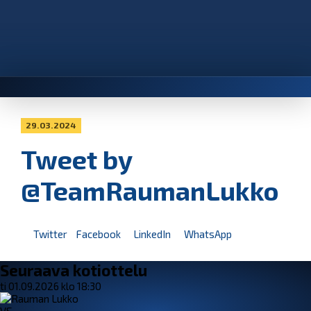
29.03.2024
Tweet by
@TeamRaumanLukko
Twitter
Facebook
LinkedIn
WhatsApp
Seuraava kotiottelu
ti 01.09.2026 klo 18:30