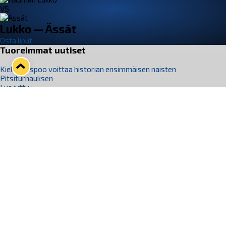
VS
Lukko — Ässät
Osta liput
Tuoreimmat uutiset
Kiekko-Espoo voittaa historian ensimmäisen naisten
Pitsiturnauksen
Lue juttu »
Pitsiturnauksen päiväliput on loppuunmyyty – Pitsitunnelmaan
pääset myös Marina Vistan terassilla
Lue juttu »
Lukko ja pirkanmaalainen vaatevalmistaja Nousu yhteistyöhön
Lue juttu »
Aapo Vanninen Nuorten Leijonien mukana
Lue juttu »
Rauman Lukko Oy on ostanut Marina Vista Oy:n liiketoiminnan
Raumalta
Lue juttu »