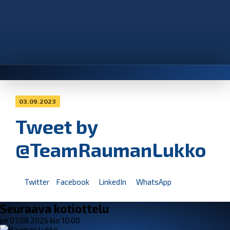
03.09.2023
Tweet by
@TeamRaumanLukko
Twitter
Facebook
LinkedIn
WhatsApp
Seuraava kotiottelu
pe 07.08.2026 klo 10:00