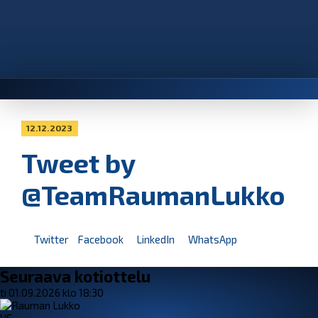
12.12.2023
Tweet by
@TeamRaumanLukko
Twitter
Facebook
LinkedIn
WhatsApp
Seuraava kotiottelu
ti 01.09.2026 klo 18:30