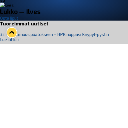
VS
Lukko — Ilves
Osta liput
Tuoreimmat uutiset
33. Pitsiturnaus päätökseen – HPK nappasi Knypyl-pystin
Lue juttu »
Otteluliput juhlakaudelle 26–27 nyt myynnissä!
Lue juttu »
Kiekko-Espoo voittaa historian ensimmäisen naisten
Pitsiturnauksen
Lue juttu »
Pitsiturnauksen päiväliput on loppuunmyyty – Pitsitunnelmaan
pääset myös Marina Vistan terassilla
Lue juttu »
Lukko ja pirkanmaalainen vaatevalmistaja Nousu yhteistyöhön
Lue juttu »
Seuraa Lukkoa somessa