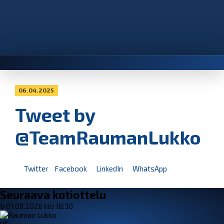
06.04.2025
Tweet by
@TeamRaumanLukko
Twitter
Facebook
LinkedIn
WhatsApp
Seuraava kotiottelu
ti 01.09.2026 klo 18:30