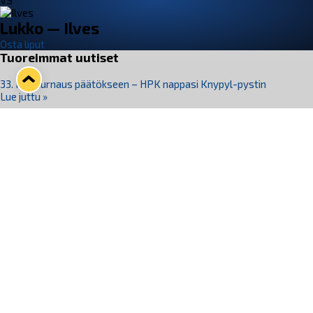
VS
Lukko — Ilves
Osta liput
Tuoreimmat uutiset
33. Pitsiturnaus päätökseen – HPK nappasi Knypyl-pystin
Lue juttu »
Otteluliput juhlakaudelle 26–27 nyt myynnissä!
Lue juttu »
Kiekko-Espoo voittaa historian ensimmäisen naisten
Pitsiturnauksen
Lue juttu »
Pitsiturnauksen päiväliput on loppuunmyyty – Pitsitunnelmaan
pääset myös Marina Vistan terassilla
Lue juttu »
Lukko ja pirkanmaalainen vaatevalmistaja Nousu yhteistyöhön
Lue juttu »
Seuraa Lukkoa somessa