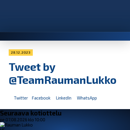
28.12.2023
Tweet by
@TeamRaumanLukko
Twitter
Facebook
LinkedIn
WhatsApp
Seuraava kotiottelu
pe 07.08.2026 klo 10:00