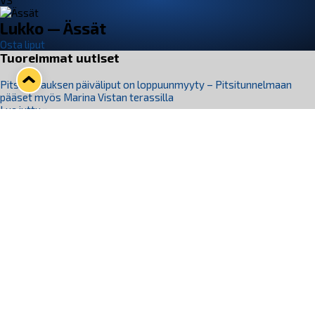
VS
Lukko — Ässät
Osta liput
Tuoreimmat uutiset
Pitsiturnauksen päiväliput on loppuunmyyty – Pitsitunnelmaan
pääset myös Marina Vistan terassilla
Lue juttu »
Lukko ja pirkanmaalainen vaatevalmistaja Nousu yhteistyöhön
Lue juttu »
Aapo Vanninen Nuorten Leijonien mukana
Lue juttu »
Rauman Lukko Oy on ostanut Marina Vista Oy:n liiketoiminnan
Raumalta
Lue juttu »
Varausviikonloppu oli kiireinen Jakub Florisille
Lue juttu »
Seuraa Lukkoa somessa