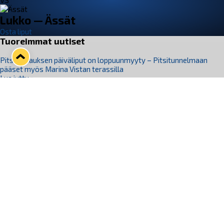
VS
Lukko — Ässät
Osta liput
Tuoreimmat uutiset
Pitsiturnauksen päiväliput on loppuunmyyty – Pitsitunnelmaan
pääset myös Marina Vistan terassilla
Lue juttu »
Lukko ja pirkanmaalainen vaatevalmistaja Nousu yhteistyöhön
Lue juttu »
Aapo Vanninen Nuorten Leijonien mukana
Lue juttu »
Rauman Lukko Oy on ostanut Marina Vista Oy:n liiketoiminnan
Raumalta
Lue juttu »
Varausviikonloppu oli kiireinen Jakub Florisille
Lue juttu »
Seuraa Lukkoa somessa