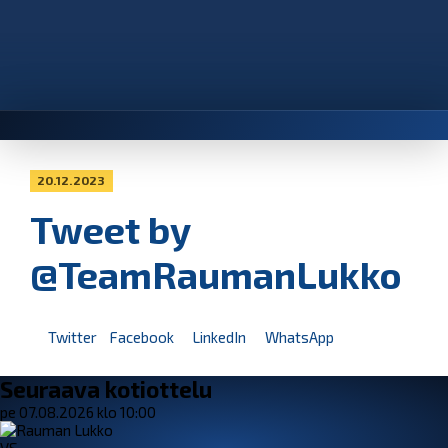
20.12.2023
Tweet by
@TeamRaumanLukko
Twitter
Facebook
LinkedIn
WhatsApp
Seuraava kotiottelu
pe 07.08.2026 klo 10:00