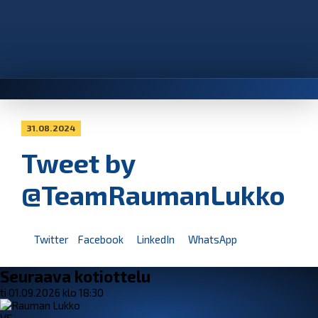
31.08.2024
Tweet by
@TeamRaumanLukko
Twitter
Facebook
LinkedIn
WhatsApp
Seuraava kotiottelu
ti 01.09.2026 klo 18:30