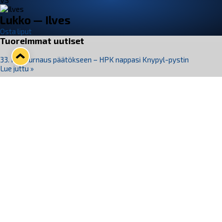
VS
Lukko — Ilves
Osta liput
Tuoreimmat uutiset
33. Pitsiturnaus päätökseen – HPK nappasi Knypyl-pystin
Lue juttu »
Otteluliput juhlakaudelle 26–27 nyt myynnissä!
Lue juttu »
Kiekko-Espoo voittaa historian ensimmäisen naisten
Pitsiturnauksen
Lue juttu »
Pitsiturnauksen päiväliput on loppuunmyyty – Pitsitunnelmaan
pääset myös Marina Vistan terassilla
Lue juttu »
Lukko ja pirkanmaalainen vaatevalmistaja Nousu yhteistyöhön
Lue juttu »
Seuraa Lukkoa somessa