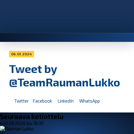
06.01.2024
Tweet by
@TeamRaumanLukko
Twitter
Facebook
LinkedIn
WhatsApp
Seuraava kotiottelu
ti 01.09.2026 klo 18:30