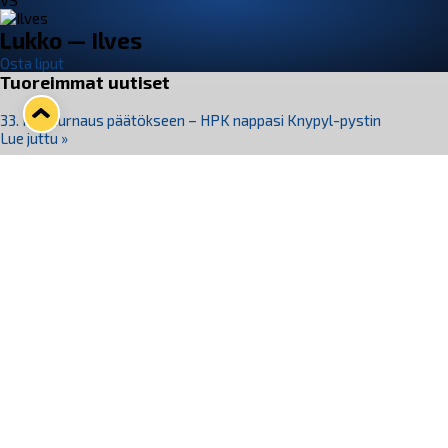
VS
Lukko — Ilves
Osta liput
Tuoreimmat uutiset
33. Pitsiturnaus päätökseen – HPK nappasi Knypyl-pystin
Lue juttu »
Otteluliput juhlakaudelle 26–27 nyt myynnissä!
Lue juttu »
Kiekko-Espoo voittaa historian ensimmäisen naisten
Pitsiturnauksen
Lue juttu »
Pitsiturnauksen päiväliput on loppuunmyyty – Pitsitunnelmaan
pääset myös Marina Vistan terassilla
Lue juttu »
Lukko ja pirkanmaalainen vaatevalmistaja Nousu yhteistyöhön
Lue juttu »
Seuraa Lukkoa somessa