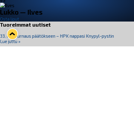
VS
Lukko — Ilves
Osta liput
Tuoreimmat uutiset
33. Pitsiturnaus päätökseen – HPK nappasi Knypyl-pystin
Lue juttu »
Otteluliput juhlakaudelle 26–27 nyt myynnissä!
Lue juttu »
Kiekko-Espoo voittaa historian ensimmäisen naisten
Pitsiturnauksen
Lue juttu »
Pitsiturnauksen päiväliput on loppuunmyyty – Pitsitunnelmaan
pääset myös Marina Vistan terassilla
Lue juttu »
Lukko ja pirkanmaalainen vaatevalmistaja Nousu yhteistyöhön
Lue juttu »
Seuraa Lukkoa somessa