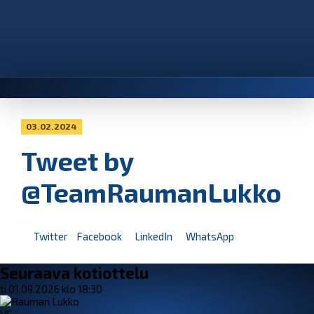
03.02.2024
Tweet by
@TeamRaumanLukko
Twitter
Facebook
LinkedIn
WhatsApp
Seuraava kotiottelu
ti 01.09.2026 klo 18:30