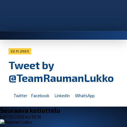
22.11.2023
Tweet by
@TeamRaumanLukko
Twitter
Facebook
LinkedIn
WhatsApp
Seuraava kotiottelu
ti 01.09.2026 klo 18:30