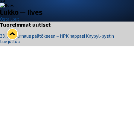
VS
Lukko — Ilves
Osta liput
Tuoreimmat uutiset
33. Pitsiturnaus päätökseen – HPK nappasi Knypyl-pystin
Lue juttu »
Otteluliput juhlakaudelle 26–27 nyt myynnissä!
Lue juttu »
Kiekko-Espoo voittaa historian ensimmäisen naisten
Pitsiturnauksen
Lue juttu »
Pitsiturnauksen päiväliput on loppuunmyyty – Pitsitunnelmaan
pääset myös Marina Vistan terassilla
Lue juttu »
Lukko ja pirkanmaalainen vaatevalmistaja Nousu yhteistyöhön
Lue juttu »
Seuraa Lukkoa somessa