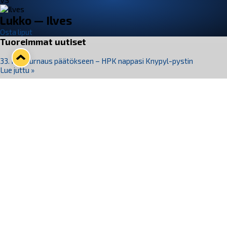
VS
Lukko — Ilves
Osta liput
Tuoreimmat uutiset
33. Pitsiturnaus päätökseen – HPK nappasi Knypyl-pystin
Lue juttu »
Otteluliput juhlakaudelle 26–27 nyt myynnissä!
Lue juttu »
Kiekko-Espoo voittaa historian ensimmäisen naisten
Pitsiturnauksen
Lue juttu »
Pitsiturnauksen päiväliput on loppuunmyyty – Pitsitunnelmaan
pääset myös Marina Vistan terassilla
Lue juttu »
Lukko ja pirkanmaalainen vaatevalmistaja Nousu yhteistyöhön
Lue juttu »
Seuraa Lukkoa somessa