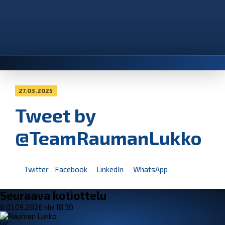
27.03.2025
Tweet by
@TeamRaumanLukko
Twitter
Facebook
LinkedIn
WhatsApp
Seuraava kotiottelu
ti 01.09.2026 klo 18:30