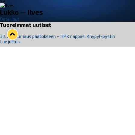
VS
Lukko — Ilves
Osta liput
Tuoreimmat uutiset
33. Pitsiturnaus päätökseen – HPK nappasi Knypyl-pystin
Lue juttu »
Otteluliput juhlakaudelle 26–27 nyt myynnissä!
Lue juttu »
Kiekko-Espoo voittaa historian ensimmäisen naisten
Pitsiturnauksen
Lue juttu »
Pitsiturnauksen päiväliput on loppuunmyyty – Pitsitunnelmaan
pääset myös Marina Vistan terassilla
Lue juttu »
Lukko ja pirkanmaalainen vaatevalmistaja Nousu yhteistyöhön
Lue juttu »
Seuraa Lukkoa somessa