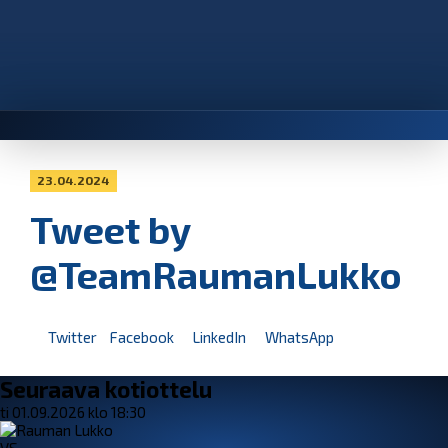
23.04.2024
Tweet by
@TeamRaumanLukko
Twitter
Facebook
LinkedIn
WhatsApp
Seuraava kotiottelu
ti 01.09.2026 klo 18:30