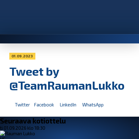
01.09.2023
Tweet by
@TeamRaumanLukko
Twitter
Facebook
LinkedIn
WhatsApp
Seuraava kotiottelu
ti 01.09.2026 klo 18:30