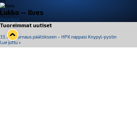
VS
Lukko — Ilves
Osta liput
Tuoreimmat uutiset
33. Pitsiturnaus päätökseen – HPK nappasi Knypyl-pystin
Lue juttu »
Otteluliput juhlakaudelle 26–27 nyt myynnissä!
Lue juttu »
Kiekko-Espoo voittaa historian ensimmäisen naisten
Pitsiturnauksen
Lue juttu »
Pitsiturnauksen päiväliput on loppuunmyyty – Pitsitunnelmaan
pääset myös Marina Vistan terassilla
Lue juttu »
Lukko ja pirkanmaalainen vaatevalmistaja Nousu yhteistyöhön
Lue juttu »
Seuraa Lukkoa somessa