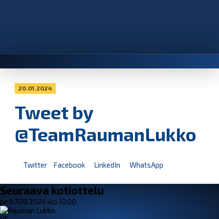
20.01.2024
Tweet by
@TeamRaumanLukko
Twitter
Facebook
LinkedIn
WhatsApp
Seuraava kotiottelu
pe 07.08.2026 klo 10:00