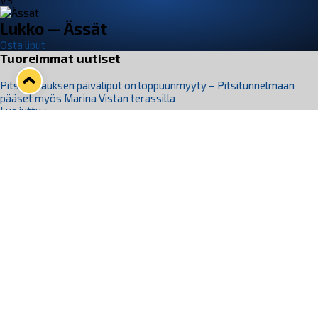
VS
Lukko — Ässät
Osta liput
Tuoreimmat uutiset
Pitsiturnauksen päiväliput on loppuunmyyty – Pitsitunnelmaan
pääset myös Marina Vistan terassilla
Lue juttu »
Lukko ja pirkanmaalainen vaatevalmistaja Nousu yhteistyöhön
Lue juttu »
Aapo Vanninen Nuorten Leijonien mukana
Lue juttu »
Rauman Lukko Oy on ostanut Marina Vista Oy:n liiketoiminnan
Raumalta
Lue juttu »
Varausviikonloppu oli kiireinen Jakub Florisille
Lue juttu »
Seuraa Lukkoa somessa