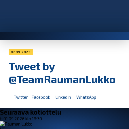
07.09.2023
Tweet by
@TeamRaumanLukko
Twitter
Facebook
LinkedIn
WhatsApp
Seuraava kotiottelu
ti 01.09.2026 klo 18:30