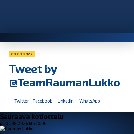
09.03.2025
Tweet by
@TeamRaumanLukko
Twitter
Facebook
LinkedIn
WhatsApp
Seuraava kotiottelu
pe 07.08.2026 klo 10:00