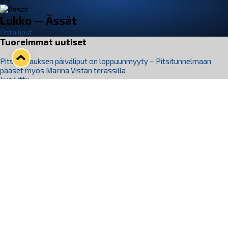
VS
Lukko — Ässät
Osta liput
Tuoreimmat uutiset
Pitsiturnauksen päiväliput on loppuunmyyty – Pitsitunnelmaan
pääset myös Marina Vistan terassilla
Lue juttu »
Lukko ja pirkanmaalainen vaatevalmistaja Nousu yhteistyöhön
Lue juttu »
Aapo Vanninen Nuorten Leijonien mukana
Lue juttu »
Rauman Lukko Oy on ostanut Marina Vista Oy:n liiketoiminnan
Raumalta
Lue juttu »
Varausviikonloppu oli kiireinen Jakub Florisille
Lue juttu »
Seuraa Lukkoa somessa