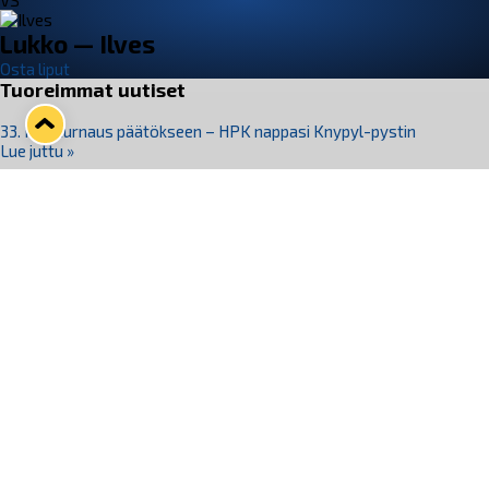
VS
Lukko — Ilves
Osta liput
Tuoreimmat uutiset
33. Pitsiturnaus päätökseen – HPK nappasi Knypyl-pystin
Lue juttu »
Otteluliput juhlakaudelle 26–27 nyt myynnissä!
Lue juttu »
Kiekko-Espoo voittaa historian ensimmäisen naisten
Pitsiturnauksen
Lue juttu »
Pitsiturnauksen päiväliput on loppuunmyyty – Pitsitunnelmaan
pääset myös Marina Vistan terassilla
Lue juttu »
Lukko ja pirkanmaalainen vaatevalmistaja Nousu yhteistyöhön
Lue juttu »
Seuraa Lukkoa somessa