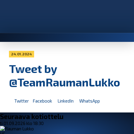
24.01.2024
Tweet by
@TeamRaumanLukko
Twitter
Facebook
LinkedIn
WhatsApp
Seuraava kotiottelu
ti 01.09.2026 klo 18:30