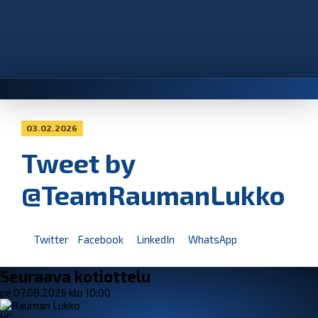
03.02.2026
Tweet by
@TeamRaumanLukko
Twitter
Facebook
LinkedIn
WhatsApp
Seuraava kotiottelu
pe 07.08.2026 klo 10:00