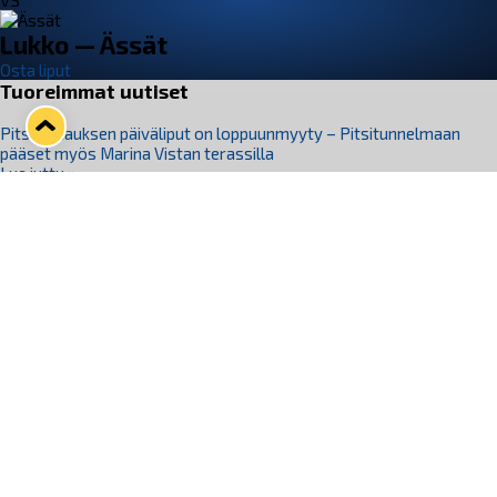
VS
Lukko — Ässät
Osta liput
Tuoreimmat uutiset
Pitsiturnauksen päiväliput on loppuunmyyty – Pitsitunnelmaan
pääset myös Marina Vistan terassilla
Lue juttu »
Lukko ja pirkanmaalainen vaatevalmistaja Nousu yhteistyöhön
Lue juttu »
Aapo Vanninen Nuorten Leijonien mukana
Lue juttu »
Rauman Lukko Oy on ostanut Marina Vista Oy:n liiketoiminnan
Raumalta
Lue juttu »
Varausviikonloppu oli kiireinen Jakub Florisille
Lue juttu »
Seuraa Lukkoa somessa