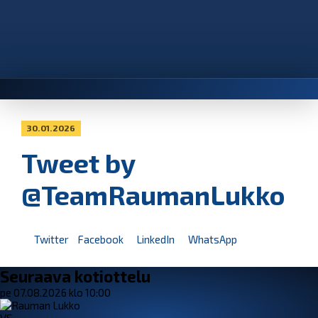
30.01.2026
Tweet by
@TeamRaumanLukko
Twitter
Facebook
LinkedIn
WhatsApp
Seuraava kotiottelu
pe 07.08.2026 klo 10:00