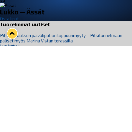
VS
Lukko — Ässät
Osta liput
Tuoreimmat uutiset
Pitsiturnauksen päiväliput on loppuunmyyty – Pitsitunnelmaan
pääset myös Marina Vistan terassilla
Lue juttu »
Lukko ja pirkanmaalainen vaatevalmistaja Nousu yhteistyöhön
Lue juttu »
Aapo Vanninen Nuorten Leijonien mukana
Lue juttu »
Rauman Lukko Oy on ostanut Marina Vista Oy:n liiketoiminnan
Raumalta
Lue juttu »
Varausviikonloppu oli kiireinen Jakub Florisille
Lue juttu »
Seuraa Lukkoa somessa