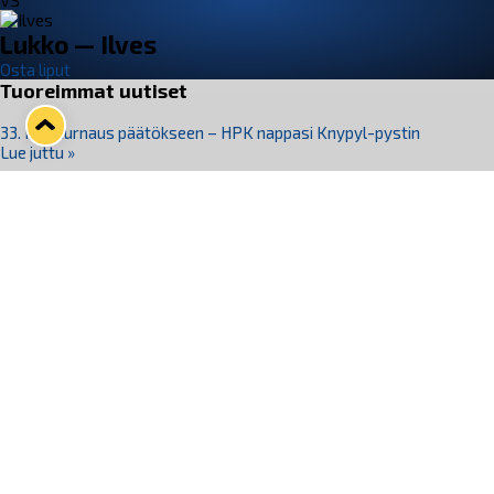
VS
Lukko — Ilves
Osta liput
Tuoreimmat uutiset
33. Pitsiturnaus päätökseen – HPK nappasi Knypyl-pystin
Lue juttu »
Otteluliput juhlakaudelle 26–27 nyt myynnissä!
Lue juttu »
Kiekko-Espoo voittaa historian ensimmäisen naisten
Pitsiturnauksen
Lue juttu »
Pitsiturnauksen päiväliput on loppuunmyyty – Pitsitunnelmaan
pääset myös Marina Vistan terassilla
Lue juttu »
Lukko ja pirkanmaalainen vaatevalmistaja Nousu yhteistyöhön
Lue juttu »
Seuraa Lukkoa somessa