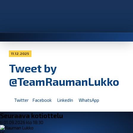
11.12.2025
Tweet by
@TeamRaumanLukko
Twitter
Facebook
LinkedIn
WhatsApp
Seuraava kotiottelu
ti 01.09.2026 klo 18:30