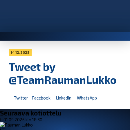
14.12.2025
Tweet by
@TeamRaumanLukko
Twitter
Facebook
LinkedIn
WhatsApp
Seuraava kotiottelu
ti 01.09.2026 klo 18:30