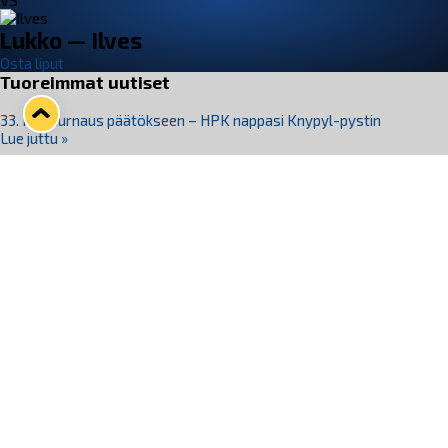
VS
Lukko — Ilves
Osta liput
Tuoreimmat uutiset
33. Pitsiturnaus päätökseen – HPK nappasi Knypyl-pystin
Lue juttu »
Otteluliput juhlakaudelle 26–27 nyt myynnissä!
Lue juttu »
Kiekko-Espoo voittaa historian ensimmäisen naisten
Pitsiturnauksen
Lue juttu »
Pitsiturnauksen päiväliput on loppuunmyyty – Pitsitunnelmaan
pääset myös Marina Vistan terassilla
Lue juttu »
Lukko ja pirkanmaalainen vaatevalmistaja Nousu yhteistyöhön
Lue juttu »
Seuraa Lukkoa somessa