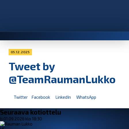
05.12.2025
Tweet by
@TeamRaumanLukko
Twitter
Facebook
LinkedIn
WhatsApp
Seuraava kotiottelu
ti 01.09.2026 klo 18:30