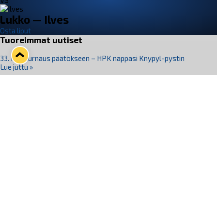
VS
Lukko — Ilves
Osta liput
Tuoreimmat uutiset
33. Pitsiturnaus päätökseen – HPK nappasi Knypyl-pystin
Lue juttu »
Otteluliput juhlakaudelle 26–27 nyt myynnissä!
Lue juttu »
Kiekko-Espoo voittaa historian ensimmäisen naisten
Pitsiturnauksen
Lue juttu »
Pitsiturnauksen päiväliput on loppuunmyyty – Pitsitunnelmaan
pääset myös Marina Vistan terassilla
Lue juttu »
Lukko ja pirkanmaalainen vaatevalmistaja Nousu yhteistyöhön
Lue juttu »
Seuraa Lukkoa somessa