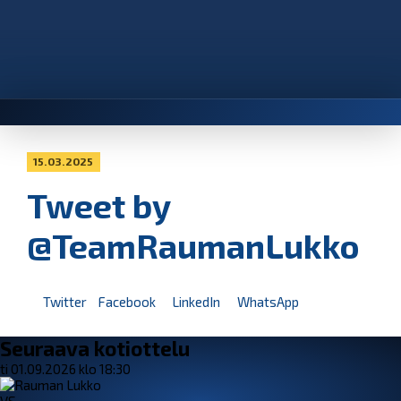
15.03.2025
Tweet by
@TeamRaumanLukko
Twitter
Facebook
LinkedIn
WhatsApp
Seuraava kotiottelu
ti 01.09.2026 klo 18:30