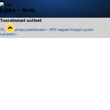
VS
Lukko — Ilves
Osta liput
Tuoreimmat uutiset
33. Pitsiturnaus päätökseen – HPK nappasi Knypyl-pystin
Lue juttu »
Otteluliput juhlakaudelle 26–27 nyt myynnissä!
Lue juttu »
Kiekko-Espoo voittaa historian ensimmäisen naisten
Pitsiturnauksen
Lue juttu »
Pitsiturnauksen päiväliput on loppuunmyyty – Pitsitunnelmaan
pääset myös Marina Vistan terassilla
Lue juttu »
Lukko ja pirkanmaalainen vaatevalmistaja Nousu yhteistyöhön
Lue juttu »
Seuraa Lukkoa somessa