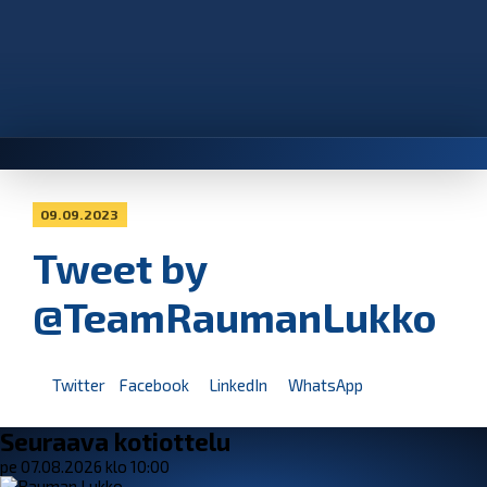
09.09.2023
Tweet by
@TeamRaumanLukko
Twitter
Facebook
LinkedIn
WhatsApp
Seuraava kotiottelu
pe 07.08.2026 klo 10:00