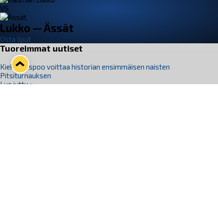
VS
Lukko — Ässät
Osta liput
Tuoreimmat uutiset
Kiekko-Espoo voittaa historian ensimmäisen naisten
Pitsiturnauksen
Lue juttu »
Pitsiturnauksen päiväliput on loppuunmyyty – Pitsitunnelmaan
pääset myös Marina Vistan terassilla
Lue juttu »
Lukko ja pirkanmaalainen vaatevalmistaja Nousu yhteistyöhön
Lue juttu »
Aapo Vanninen Nuorten Leijonien mukana
Lue juttu »
Rauman Lukko Oy on ostanut Marina Vista Oy:n liiketoiminnan
Raumalta
Lue juttu »