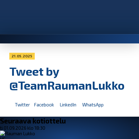
21.05.2025
Tweet by
@TeamRaumanLukko
Twitter
Facebook
LinkedIn
WhatsApp
Seuraava kotiottelu
ti 01.09.2026 klo 18:30