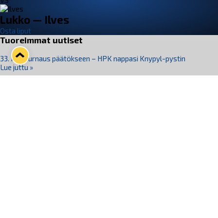
VS
Lukko — Ilves
Osta liput
Tuoreimmat uutiset
33. Pitsiturnaus päätökseen – HPK nappasi Knypyl-pystin
Lue juttu »
Otteluliput juhlakaudelle 26–27 nyt myynnissä!
Lue juttu »
Kiekko-Espoo voittaa historian ensimmäisen naisten
Pitsiturnauksen
Lue juttu »
Pitsiturnauksen päiväliput on loppuunmyyty – Pitsitunnelmaan
pääset myös Marina Vistan terassilla
Lue juttu »
Lukko ja pirkanmaalainen vaatevalmistaja Nousu yhteistyöhön
Lue juttu »
Seuraa Lukkoa somessa