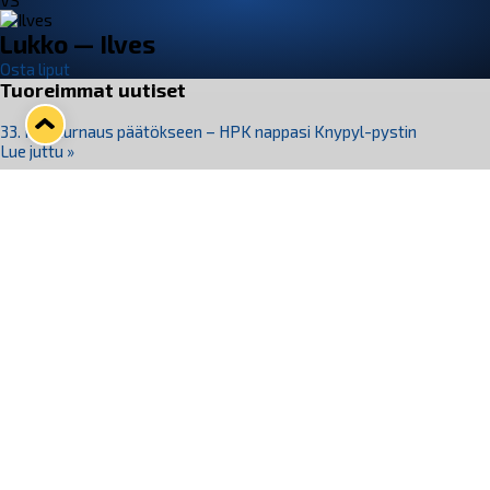
VS
Lukko — Ilves
Osta liput
Tuoreimmat uutiset
33. Pitsiturnaus päätökseen – HPK nappasi Knypyl-pystin
Lue juttu »
Otteluliput juhlakaudelle 26–27 nyt myynnissä!
Lue juttu »
Kiekko-Espoo voittaa historian ensimmäisen naisten
Pitsiturnauksen
Lue juttu »
Pitsiturnauksen päiväliput on loppuunmyyty – Pitsitunnelmaan
pääset myös Marina Vistan terassilla
Lue juttu »
Lukko ja pirkanmaalainen vaatevalmistaja Nousu yhteistyöhön
Lue juttu »
Seuraa Lukkoa somessa