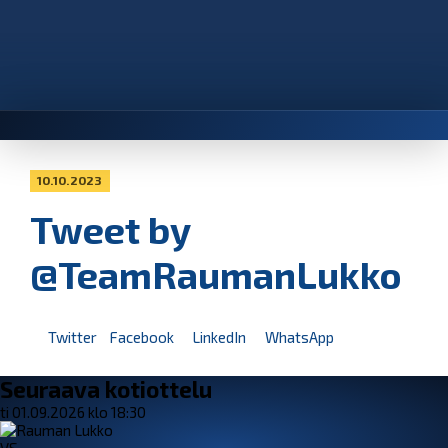
10.10.2023
Tweet by
@TeamRaumanLukko
Twitter
Facebook
LinkedIn
WhatsApp
Seuraava kotiottelu
ti 01.09.2026 klo 18:30