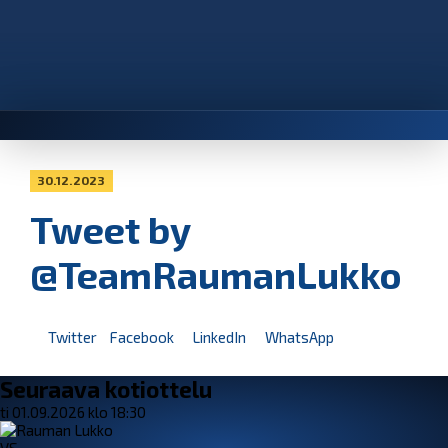
30.12.2023
Tweet by
@TeamRaumanLukko
Twitter
Facebook
LinkedIn
WhatsApp
Seuraava kotiottelu
ti 01.09.2026 klo 18:30