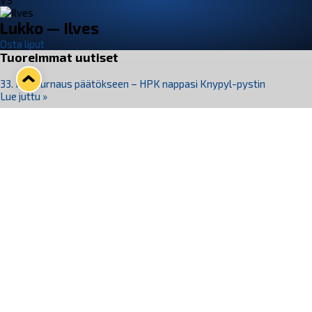
VS
Lukko — Ilves
Osta liput
Tuoreimmat uutiset
33. Pitsiturnaus päätökseen – HPK nappasi Knypyl-pystin
Lue juttu »
Otteluliput juhlakaudelle 26–27 nyt myynnissä!
Lue juttu »
Kiekko-Espoo voittaa historian ensimmäisen naisten
Pitsiturnauksen
Lue juttu »
Pitsiturnauksen päiväliput on loppuunmyyty – Pitsitunnelmaan
pääset myös Marina Vistan terassilla
Lue juttu »
Lukko ja pirkanmaalainen vaatevalmistaja Nousu yhteistyöhön
Lue juttu »
Seuraa Lukkoa somessa