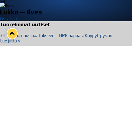
VS
Lukko — Ilves
Osta liput
Tuoreimmat uutiset
33. Pitsiturnaus päätökseen – HPK nappasi Knypyl-pystin
Lue juttu »
Otteluliput juhlakaudelle 26–27 nyt myynnissä!
Lue juttu »
Kiekko-Espoo voittaa historian ensimmäisen naisten
Pitsiturnauksen
Lue juttu »
Pitsiturnauksen päiväliput on loppuunmyyty – Pitsitunnelmaan
pääset myös Marina Vistan terassilla
Lue juttu »
Lukko ja pirkanmaalainen vaatevalmistaja Nousu yhteistyöhön
Lue juttu »
Seuraa Lukkoa somessa