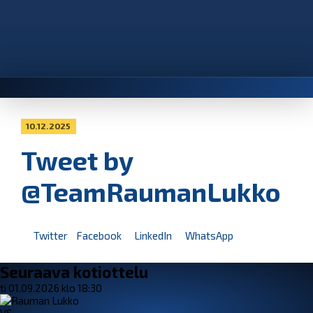
10.12.2025
Tweet by
@TeamRaumanLukko
Twitter
Facebook
LinkedIn
WhatsApp
Seuraava kotiottelu
ti 01.09.2026 klo 18:30