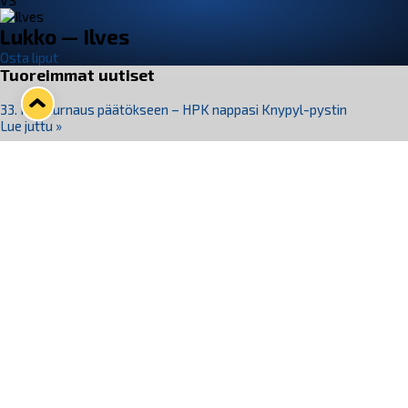
VS
Lukko — Ilves
Osta liput
Tuoreimmat uutiset
33. Pitsiturnaus päätökseen – HPK nappasi Knypyl-pystin
Lue juttu »
Otteluliput juhlakaudelle 26–27 nyt myynnissä!
Lue juttu »
Kiekko-Espoo voittaa historian ensimmäisen naisten
Pitsiturnauksen
Lue juttu »
Pitsiturnauksen päiväliput on loppuunmyyty – Pitsitunnelmaan
pääset myös Marina Vistan terassilla
Lue juttu »
Lukko ja pirkanmaalainen vaatevalmistaja Nousu yhteistyöhön
Lue juttu »
Seuraa Lukkoa somessa