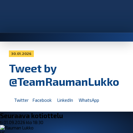
30.01.2026
Tweet by
@TeamRaumanLukko
Twitter
Facebook
LinkedIn
WhatsApp
Seuraava kotiottelu
ti 01.09.2026 klo 18:30