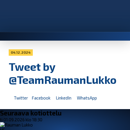
04.12.2024
Tweet by
@TeamRaumanLukko
Twitter
Facebook
LinkedIn
WhatsApp
Seuraava kotiottelu
ti 01.09.2026 klo 18:30