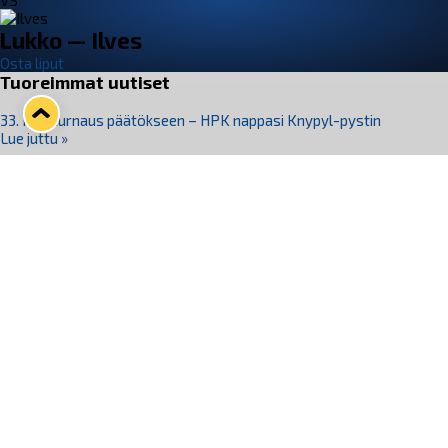
VS
Lukko — Ilves
Osta liput
Tuoreimmat uutiset
33. Pitsiturnaus päätökseen – HPK nappasi Knypyl-pystin
Lue juttu »
Otteluliput juhlakaudelle 26–27 nyt myynnissä!
Lue juttu »
Kiekko-Espoo voittaa historian ensimmäisen naisten
Pitsiturnauksen
Lue juttu »
Pitsiturnauksen päiväliput on loppuunmyyty – Pitsitunnelmaan
pääset myös Marina Vistan terassilla
Lue juttu »
Lukko ja pirkanmaalainen vaatevalmistaja Nousu yhteistyöhön
Lue juttu »
Seuraa Lukkoa somessa