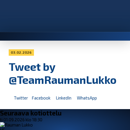
03.02.2026
Tweet by
@TeamRaumanLukko
Twitter
Facebook
LinkedIn
WhatsApp
Seuraava kotiottelu
ti 01.09.2026 klo 18:30