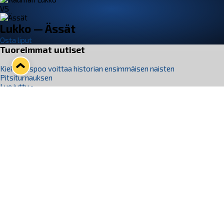
VS
Lukko — Ässät
Osta liput
Tuoreimmat uutiset
Kiekko-Espoo voittaa historian ensimmäisen naisten
Pitsiturnauksen
Lue juttu »
Pitsiturnauksen päiväliput on loppuunmyyty – Pitsitunnelmaan
pääset myös Marina Vistan terassilla
Lue juttu »
Lukko ja pirkanmaalainen vaatevalmistaja Nousu yhteistyöhön
Lue juttu »
Aapo Vanninen Nuorten Leijonien mukana
Lue juttu »
Rauman Lukko Oy on ostanut Marina Vista Oy:n liiketoiminnan
Raumalta
Lue juttu »