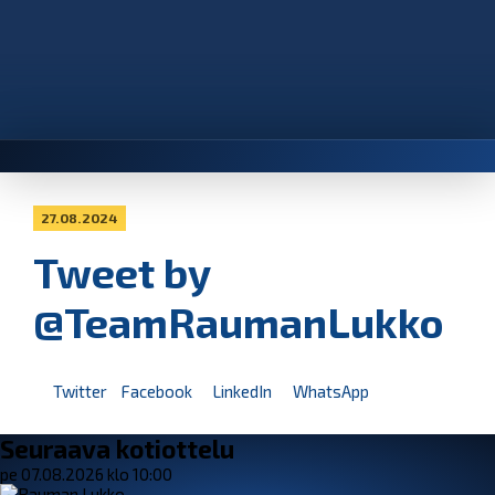
27.08.2024
Tweet by
@TeamRaumanLukko
Twitter
Facebook
LinkedIn
WhatsApp
Seuraava kotiottelu
pe 07.08.2026 klo 10:00