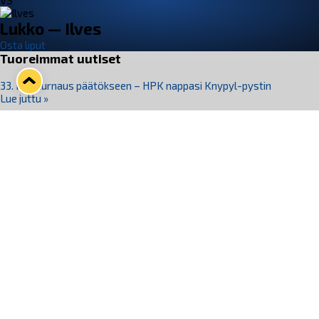
VS
Lukko — Ilves
Osta liput
Tuoreimmat uutiset
33. Pitsiturnaus päätökseen – HPK nappasi Knypyl-pystin
Lue juttu »
Otteluliput juhlakaudelle 26–27 nyt myynnissä!
Lue juttu »
Kiekko-Espoo voittaa historian ensimmäisen naisten
Pitsiturnauksen
Lue juttu »
Pitsiturnauksen päiväliput on loppuunmyyty – Pitsitunnelmaan
pääset myös Marina Vistan terassilla
Lue juttu »
Lukko ja pirkanmaalainen vaatevalmistaja Nousu yhteistyöhön
Lue juttu »
Seuraa Lukkoa somessa