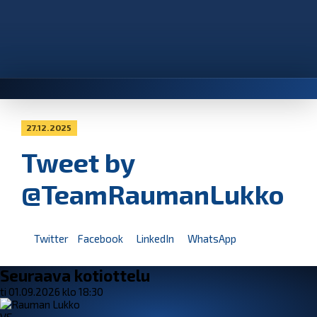
27.12.2025
Tweet by
@TeamRaumanLukko
Twitter
Facebook
LinkedIn
WhatsApp
Seuraava kotiottelu
ti 01.09.2026 klo 18:30