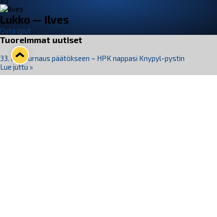
VS
Lukko — Ilves
Osta liput
Tuoreimmat uutiset
33. Pitsiturnaus päätökseen – HPK nappasi Knypyl-pystin
Lue juttu »
Otteluliput juhlakaudelle 26–27 nyt myynnissä!
Lue juttu »
Kiekko-Espoo voittaa historian ensimmäisen naisten
Pitsiturnauksen
Lue juttu »
Pitsiturnauksen päiväliput on loppuunmyyty – Pitsitunnelmaan
pääset myös Marina Vistan terassilla
Lue juttu »
Lukko ja pirkanmaalainen vaatevalmistaja Nousu yhteistyöhön
Lue juttu »
Seuraa Lukkoa somessa