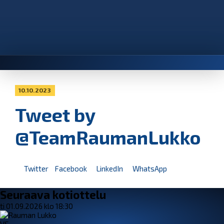
10.10.2023
Tweet by
@TeamRaumanLukko
Twitter
Facebook
LinkedIn
WhatsApp
Seuraava kotiottelu
ti 01.09.2026 klo 18:30