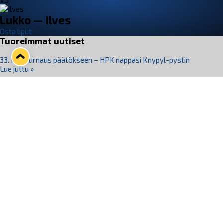
VS
Lukko — Ilves
Osta liput
Tuoreimmat uutiset
33. Pitsiturnaus päätökseen – HPK nappasi Knypyl-pystin
Lue juttu »
Otteluliput juhlakaudelle 26–27 nyt myynnissä!
Lue juttu »
Kiekko-Espoo voittaa historian ensimmäisen naisten
Pitsiturnauksen
Lue juttu »
Pitsiturnauksen päiväliput on loppuunmyyty – Pitsitunnelmaan
pääset myös Marina Vistan terassilla
Lue juttu »
Lukko ja pirkanmaalainen vaatevalmistaja Nousu yhteistyöhön
Lue juttu »
Seuraa Lukkoa somessa