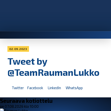
02.09.2023
Tweet by
@TeamRaumanLukko
Twitter
Facebook
LinkedIn
WhatsApp
Seuraava kotiottelu
pe 07.08.2026 klo 10:00