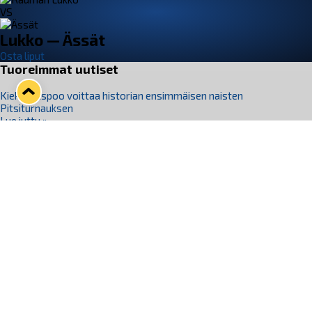
VS
Lukko — Ässät
Osta liput
Tuoreimmat uutiset
Kiekko-Espoo voittaa historian ensimmäisen naisten
Pitsiturnauksen
Lue juttu »
Pitsiturnauksen päiväliput on loppuunmyyty – Pitsitunnelmaan
pääset myös Marina Vistan terassilla
Lue juttu »
Lukko ja pirkanmaalainen vaatevalmistaja Nousu yhteistyöhön
Lue juttu »
Aapo Vanninen Nuorten Leijonien mukana
Lue juttu »
Rauman Lukko Oy on ostanut Marina Vista Oy:n liiketoiminnan
Raumalta
Lue juttu »