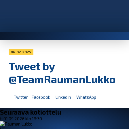
06.02.2025
Tweet by
@TeamRaumanLukko
Twitter
Facebook
LinkedIn
WhatsApp
Seuraava kotiottelu
ti 01.09.2026 klo 18:30