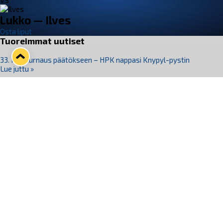
VS
Lukko — Ilves
Osta liput
Tuoreimmat uutiset
33. Pitsiturnaus päätökseen – HPK nappasi Knypyl-pystin
Lue juttu »
Otteluliput juhlakaudelle 26–27 nyt myynnissä!
Lue juttu »
Kiekko-Espoo voittaa historian ensimmäisen naisten
Pitsiturnauksen
Lue juttu »
Pitsiturnauksen päiväliput on loppuunmyyty – Pitsitunnelmaan
pääset myös Marina Vistan terassilla
Lue juttu »
Lukko ja pirkanmaalainen vaatevalmistaja Nousu yhteistyöhön
Lue juttu »
Seuraa Lukkoa somessa