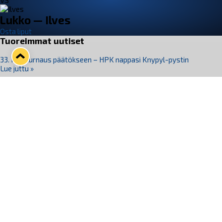
VS
Lukko — Ilves
Osta liput
Tuoreimmat uutiset
33. Pitsiturnaus päätökseen – HPK nappasi Knypyl-pystin
Lue juttu »
Otteluliput juhlakaudelle 26–27 nyt myynnissä!
Lue juttu »
Kiekko-Espoo voittaa historian ensimmäisen naisten
Pitsiturnauksen
Lue juttu »
Pitsiturnauksen päiväliput on loppuunmyyty – Pitsitunnelmaan
pääset myös Marina Vistan terassilla
Lue juttu »
Lukko ja pirkanmaalainen vaatevalmistaja Nousu yhteistyöhön
Lue juttu »
Seuraa Lukkoa somessa