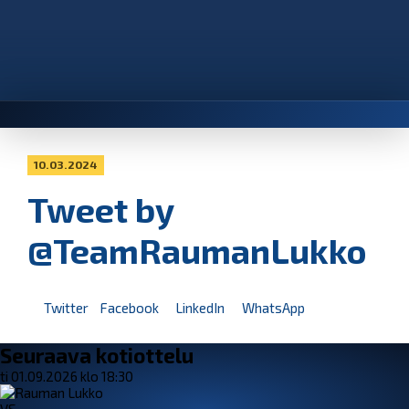
10.03.2024
Tweet by
@TeamRaumanLukko
Twitter
Facebook
LinkedIn
WhatsApp
Seuraava kotiottelu
ti 01.09.2026 klo 18:30