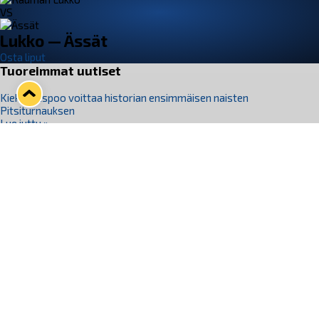
VS
Lukko — Ässät
Osta liput
Tuoreimmat uutiset
Kiekko-Espoo voittaa historian ensimmäisen naisten
Pitsiturnauksen
Lue juttu »
Pitsiturnauksen päiväliput on loppuunmyyty – Pitsitunnelmaan
pääset myös Marina Vistan terassilla
Lue juttu »
Lukko ja pirkanmaalainen vaatevalmistaja Nousu yhteistyöhön
Lue juttu »
Aapo Vanninen Nuorten Leijonien mukana
Lue juttu »
Rauman Lukko Oy on ostanut Marina Vista Oy:n liiketoiminnan
Raumalta
Lue juttu »