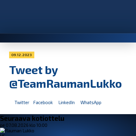
09.12.2023
Tweet by
@TeamRaumanLukko
Twitter
Facebook
LinkedIn
WhatsApp
Seuraava kotiottelu
pe 07.08.2026 klo 10:00