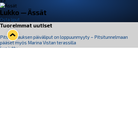
VS
Lukko — Ässät
Osta liput
Tuoreimmat uutiset
Pitsiturnauksen päiväliput on loppuunmyyty – Pitsitunnelmaan
pääset myös Marina Vistan terassilla
Lue juttu »
Lukko ja pirkanmaalainen vaatevalmistaja Nousu yhteistyöhön
Lue juttu »
Aapo Vanninen Nuorten Leijonien mukana
Lue juttu »
Rauman Lukko Oy on ostanut Marina Vista Oy:n liiketoiminnan
Raumalta
Lue juttu »
Varausviikonloppu oli kiireinen Jakub Florisille
Lue juttu »
Seuraa Lukkoa somessa