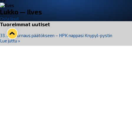
VS
Lukko — Ilves
Osta liput
Tuoreimmat uutiset
33. Pitsiturnaus päätökseen – HPK nappasi Knypyl-pystin
Lue juttu »
Otteluliput juhlakaudelle 26–27 nyt myynnissä!
Lue juttu »
Kiekko-Espoo voittaa historian ensimmäisen naisten
Pitsiturnauksen
Lue juttu »
Pitsiturnauksen päiväliput on loppuunmyyty – Pitsitunnelmaan
pääset myös Marina Vistan terassilla
Lue juttu »
Lukko ja pirkanmaalainen vaatevalmistaja Nousu yhteistyöhön
Lue juttu »
Seuraa Lukkoa somessa