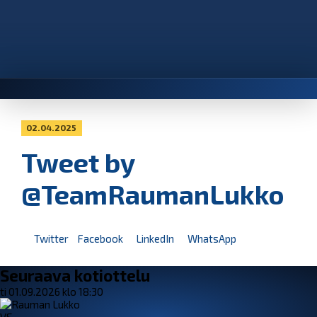
02.04.2025
Tweet by
@TeamRaumanLukko
Twitter
Facebook
LinkedIn
WhatsApp
Seuraava kotiottelu
ti 01.09.2026 klo 18:30