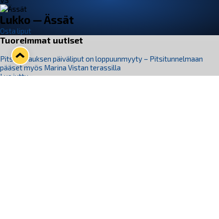
VS
Lukko — Ässät
Osta liput
Tuoreimmat uutiset
Pitsiturnauksen päiväliput on loppuunmyyty – Pitsitunnelmaan
pääset myös Marina Vistan terassilla
Lue juttu »
Lukko ja pirkanmaalainen vaatevalmistaja Nousu yhteistyöhön
Lue juttu »
Aapo Vanninen Nuorten Leijonien mukana
Lue juttu »
Rauman Lukko Oy on ostanut Marina Vista Oy:n liiketoiminnan
Raumalta
Lue juttu »
Varausviikonloppu oli kiireinen Jakub Florisille
Lue juttu »
Seuraa Lukkoa somessa