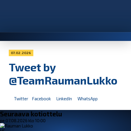
07.02.2026
Tweet by
@TeamRaumanLukko
Twitter
Facebook
LinkedIn
WhatsApp
Seuraava kotiottelu
pe 07.08.2026 klo 10:00