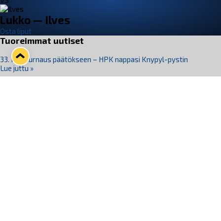
VS
Lukko — Ilves
Osta liput
Tuoreimmat uutiset
33. Pitsiturnaus päätökseen – HPK nappasi Knypyl-pystin
Lue juttu »
Otteluliput juhlakaudelle 26–27 nyt myynnissä!
Lue juttu »
Kiekko-Espoo voittaa historian ensimmäisen naisten
Pitsiturnauksen
Lue juttu »
Pitsiturnauksen päiväliput on loppuunmyyty – Pitsitunnelmaan
pääset myös Marina Vistan terassilla
Lue juttu »
Lukko ja pirkanmaalainen vaatevalmistaja Nousu yhteistyöhön
Lue juttu »
Seuraa Lukkoa somessa