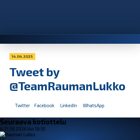
14.04.2025
Tweet by
@TeamRaumanLukko
Twitter
Facebook
LinkedIn
WhatsApp
Seuraava kotiottelu
ti 01.09.2026 klo 18:30