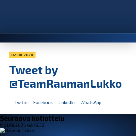
02.08.2024
Tweet by
@TeamRaumanLukko
Twitter
Facebook
LinkedIn
WhatsApp
Seuraava kotiottelu
ti 01.09.2026 klo 18:30