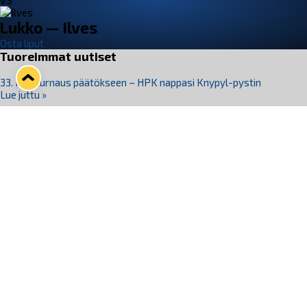
VS
Lukko — Ilves
Osta liput
Tuoreimmat uutiset
33. Pitsiturnaus päätökseen – HPK nappasi Knypyl-pystin
Lue juttu »
Otteluliput juhlakaudelle 26–27 nyt myynnissä!
Lue juttu »
Kiekko-Espoo voittaa historian ensimmäisen naisten
Pitsiturnauksen
Lue juttu »
Pitsiturnauksen päiväliput on loppuunmyyty – Pitsitunnelmaan
pääset myös Marina Vistan terassilla
Lue juttu »
Lukko ja pirkanmaalainen vaatevalmistaja Nousu yhteistyöhön
Lue juttu »
Seuraa Lukkoa somessa