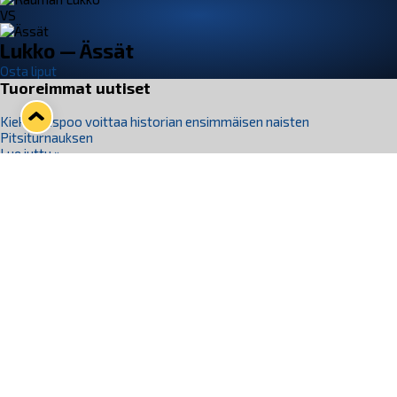
VS
Lukko — Ässät
Osta liput
Tuoreimmat uutiset
Kiekko-Espoo voittaa historian ensimmäisen naisten
Pitsiturnauksen
Lue juttu »
Pitsiturnauksen päiväliput on loppuunmyyty – Pitsitunnelmaan
pääset myös Marina Vistan terassilla
Lue juttu »
Lukko ja pirkanmaalainen vaatevalmistaja Nousu yhteistyöhön
Lue juttu »
Aapo Vanninen Nuorten Leijonien mukana
Lue juttu »
Rauman Lukko Oy on ostanut Marina Vista Oy:n liiketoiminnan
Raumalta
Lue juttu »