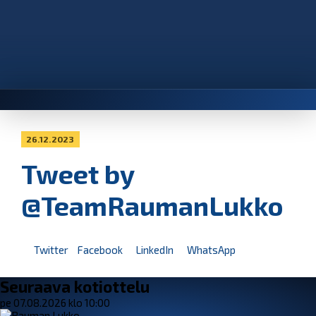
26.12.2023
Tweet by
@TeamRaumanLukko
Twitter
Facebook
LinkedIn
WhatsApp
Seuraava kotiottelu
pe 07.08.2026 klo 10:00