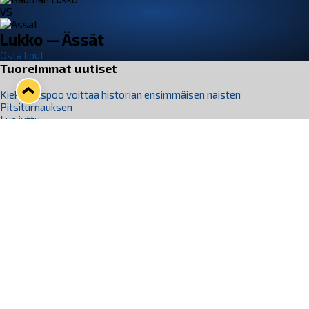
VS
Lukko — Ässät
Osta liput
Tuoreimmat uutiset
Kiekko-Espoo voittaa historian ensimmäisen naisten
Pitsiturnauksen
Lue juttu »
Pitsiturnauksen päiväliput on loppuunmyyty – Pitsitunnelmaan
pääset myös Marina Vistan terassilla
Lue juttu »
Lukko ja pirkanmaalainen vaatevalmistaja Nousu yhteistyöhön
Lue juttu »
Aapo Vanninen Nuorten Leijonien mukana
Lue juttu »
Rauman Lukko Oy on ostanut Marina Vista Oy:n liiketoiminnan
Raumalta
Lue juttu »