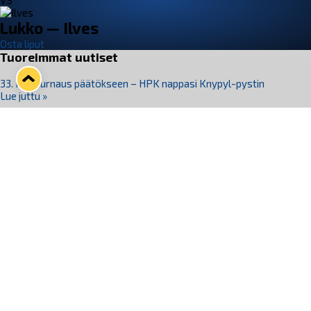
VS
Lukko — Ilves
Osta liput
Tuoreimmat uutiset
33. Pitsiturnaus päätökseen – HPK nappasi Knypyl-pystin
Lue juttu »
Otteluliput juhlakaudelle 26–27 nyt myynnissä!
Lue juttu »
Kiekko-Espoo voittaa historian ensimmäisen naisten
Pitsiturnauksen
Lue juttu »
Pitsiturnauksen päiväliput on loppuunmyyty – Pitsitunnelmaan
pääset myös Marina Vistan terassilla
Lue juttu »
Lukko ja pirkanmaalainen vaatevalmistaja Nousu yhteistyöhön
Lue juttu »
Seuraa Lukkoa somessa