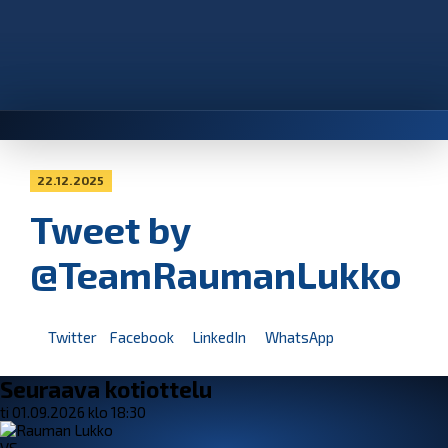
22.12.2025
Tweet by
@TeamRaumanLukko
Twitter
Facebook
LinkedIn
WhatsApp
Seuraava kotiottelu
ti 01.09.2026 klo 18:30